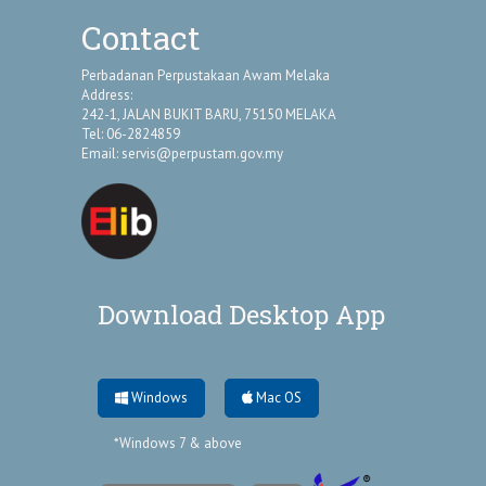
Contact
Perbadanan Perpustakaan Awam Melaka
Address:
242-1, JALAN BUKIT BARU, 75150 MELAKA
Tel: 06-2824859
Email:
servis@perpustam.gov.my
Download Desktop App
Windows
Mac OS
*Windows 7 & above