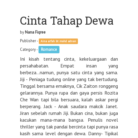
Cinta Tahap Dewa
by
Nana Fiqree
Publisher -
Aina arfah bt mohd adnan
Category -
Romance
Ini kisah tentang cinta, kekeluargaan dan
persahabatan. Empat insan yang
berbeza...namun, punya satu cinta yang sama.
Jiji - Peniaga tudung online yang tak bertudung.
Tinggal bersama emaknya, Cik Zaiton ronggeng
gelarannya. Punya rupa dan gaya persis Rozita
Che Wan tapi bila bersuara, kalah askar pergi
berperang. Jack - Anak saudara makcik Janet.
Jiran sebelah rumah Jiji. Bukan cina, bukan juga
kacukan mana-mana bangsa. Penulis novel
thriller yang tak pandai bercinta tapi punya rasa
kasih sama level dengan dewa. Danny- Tipikal