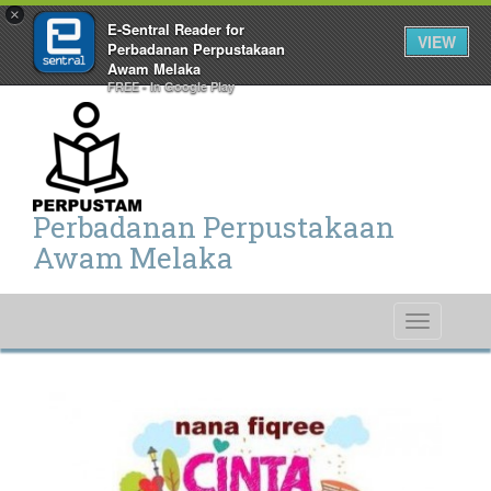
×
E-Sentral Reader for
VIEW
Perbadanan Perpustakaan
Awam Melaka
FREE - In Google Play
Perbadanan Perpustakaan
Awam Melaka
Toggle
navigati