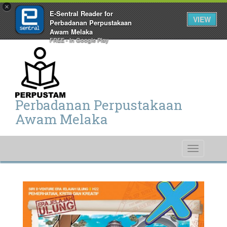
×
E-Sentral Reader for
VIEW
Perbadanan Perpustakaan
Awam Melaka
FREE - In Google Play
Perbadanan Perpustakaan
Awam Melaka
Toggle
navigati