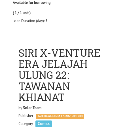
Available for borrowing.
( 1 / 1 unit )
Loan Duration (day):
7
SIRI X-VENTURE
ERA JELAJAH
ULUNG 22:
TAWANAN
KHIANAT
by
Solar Team
Publisher -
KADOKAWA GEMPAK STARZ SDN BHD
Category -
Comics