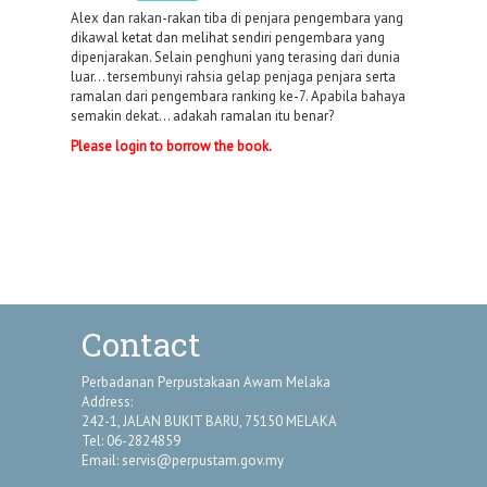
Alex dan rakan-rakan tiba di penjara pengembara yang
dikawal ketat dan melihat sendiri pengembara yang
dipenjarakan. Selain penghuni yang terasing dari dunia
luar... tersembunyi rahsia gelap penjaga penjara serta
ramalan dari pengembara ranking ke-7. Apabila bahaya
semakin dekat... adakah ramalan itu benar?
Please login to borrow the book.
Contact
Perbadanan Perpustakaan Awam Melaka
Address:
242-1, JALAN BUKIT BARU, 75150 MELAKA
Tel: 06-2824859
Email:
servis@perpustam.gov.my