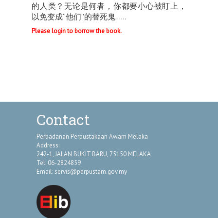
的人类？无论是何者，你都要小心被盯上，
以免变成“他们”的替死鬼……
Please login to borrow the book.
Contact
Perbadanan Perpustakaan Awam Melaka
Address:
242-1, JALAN BUKIT BARU, 75150 MELAKA
Tel: 06-2824859
Email:
servis@perpustam.gov.my