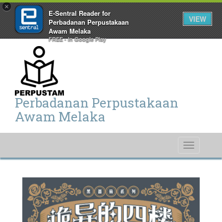
×
E-Sentral Reader for
VIEW
Perbadanan Perpustakaan
Awam Melaka
FREE - In Google Play
Perbadanan Perpustakaan
Awam Melaka
Toggle
navigati