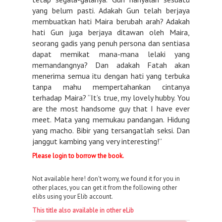
yang belum pasti. Adakah Gun telah berjaya
membuatkan hati Maira berubah arah? Adakah
hati Gun juga berjaya ditawan oleh Maira,
seorang gadis yang penuh persona dan sentiasa
dapat memikat mana-mana lelaki yang
memandangnya? Dan adakah Fatah akan
menerima semua itu dengan hati yang terbuka
tanpa mahu mempertahankan cintanya
terhadap Maira? “It’s true, my lovely hubby. You
are the most handsome guy that I have ever
meet. Mata yang memukau pandangan. Hidung
yang macho. Bibir yang tersangatlah seksi. Dan
janggut kambing yang very interesting!”
Please login to borrow the book.
Not available here! don't worry, we found it for you in
other places, you can get it from the following other
elibs using your Elib account.
This title also available in other eLib