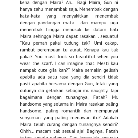
kena dengan Maira? Ah… Bagi Maira, Gun ni
hanya tahu menembak saja. Menembak dengan
kata-kata yang menyakitkan, menembak
dengan pandangan mata… dan mampu juga
menembak hingga menusuk ke dalam hati
Maira sehingga Maira dapat rasakan… sesuatu!
“Kau pernah pakai tudung tak? Umi cakap,
rambut perempuan tu aurat. Kenapa kau tak
pakai? You must look so beautiful when you
wear the scarf. I can imagine that. Mesti kau
nampak cute gila kan?” Maira semakin gelisah
apabila ada satu rasa yang dia sendiri tidak
pasti apabila bersama dengan Gun, lelaki yang
dulunya dia gelarkan sebagai mr. naughty. Tapi
bagaimana dengan tunangnya, Fatah? Mr.
handsome yang selama ini Maira rasakan paling
handsome, paling romantik dan mempunyai
senyuman yang paling menawan itu? Adakah
Maira telah curang dengan tunangnya sendiri?
Ohhh… macam tak sesuai aje! Baginya, Fatah
tetap segala-galanya. Gun hanyalah sesuatu