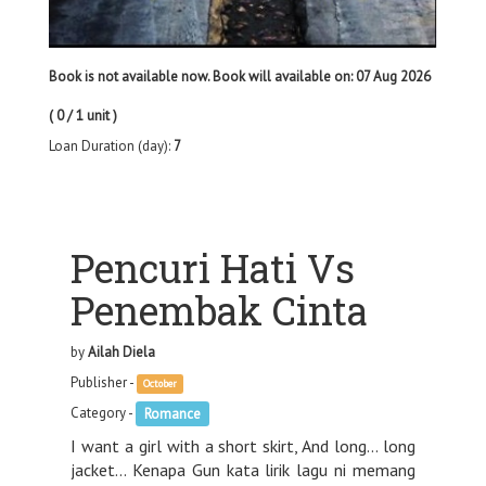
Book is not available now. Book will available on: 07 Aug 2026
( 0 / 1 unit )
Loan Duration (day):
7
Pencuri Hati Vs
Penembak Cinta
by
Ailah Diela
Publisher -
October
Category -
Romance
I want a girl with a short skirt, And long... long
jacket... Kenapa Gun kata lirik lagu ni memang